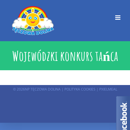
Przejdź
do
zawartości
Wojewódzki konkurs tańca
©
2026NP TĘCZOWA DOLINA |
POLITYKA COOKIES
|
PXIELMEAL