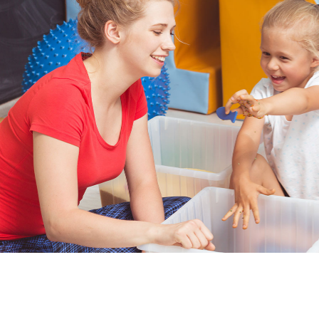
O nas
Oferta
Kadra
Dla rodziców – przedszkole
Cennik
Kontakt
Placówki